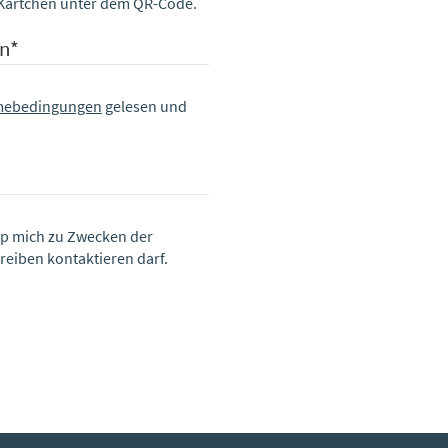
l-Kärtchen unter dem QR-Code.
en
*
hmebedingungen
gelesen und
up mich zu Zwecken der
iben kontaktieren darf.